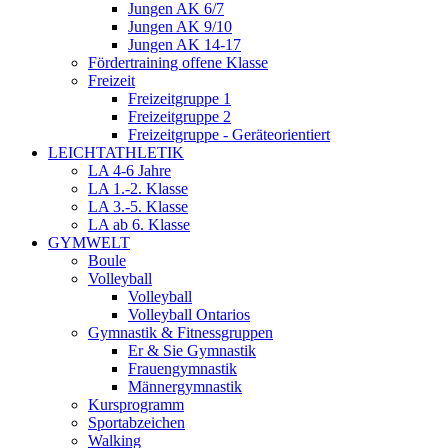
Jungen AK 6/7
Jungen AK 9/10
Jungen AK 14-17
Fördertraining offene Klasse
Freizeit
Freizeitgruppe 1
Freizeitgruppe 2
Freizeitgruppe - Geräteorientiert
LEICHTATHLETIK
LA 4-6 Jahre
LA 1.-2. Klasse
LA 3.-5. Klasse
LA ab 6. Klasse
GYMWELT
Boule
Volleyball
Volleyball
Volleyball Ontarios
Gymnastik & Fitnessgruppen
Er & Sie Gymnastik
Frauengymnastik
Männergymnastik
Kursprogramm
Sportabzeichen
Walking